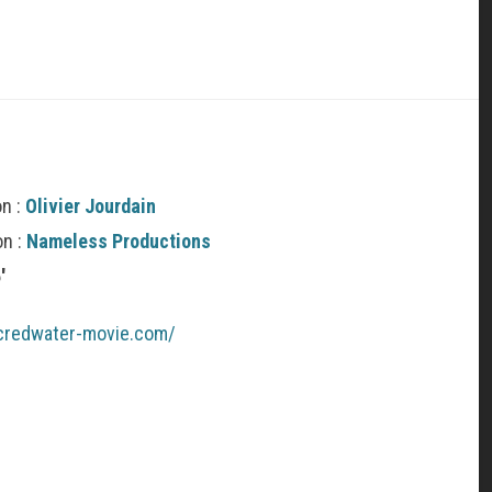
on :
Olivier Jourdain
on :
Nameless Productions
′
acredwater-movie.com/