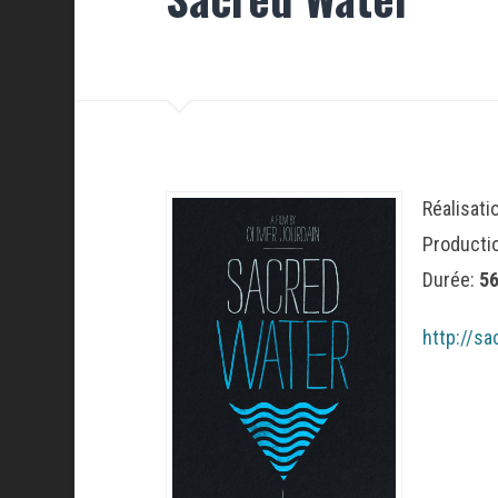
Réalisati
Producti
Durée:
56
http://s