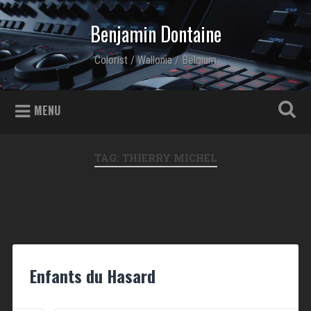
Skip to content
Benjamin Dontaine
Search
Colorist / Wallonia / Belgium
MENU
TAG: THIERRY MICHEL
Enfants du Hasard