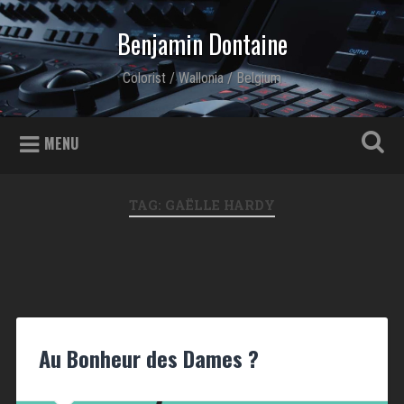
Skip to content
Benjamin Dontaine
Search
Colorist / Wallonia / Belgium
MENU
TAG: GAËLLE HARDY
Au Bonheur des Dames ?