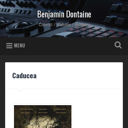
Skip to content
Benjamin Dontaine
Search
Colorist / Wallonia / Belgium
MENU
Caducea