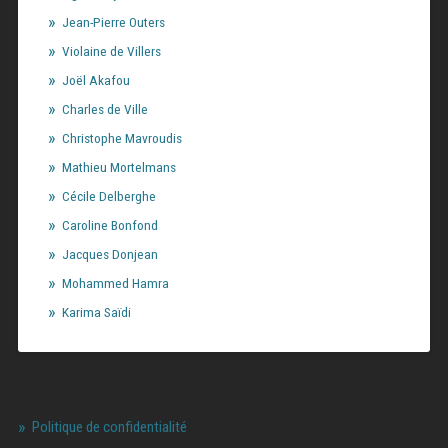
Jean-Pierre Outers
Violaine de Villers
Joël Akafou
Charles de Ville
Christophe Mavroudis
Mathieu Mortelmans
Cécile Delberghe
Caroline Bonfond
Jacques Donjean
Mohammed Hamra
Karima Saïdi
Politique de confidentialité