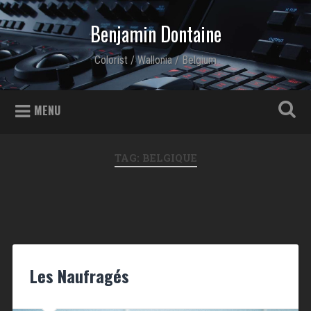
Skip to content
Benjamin Dontaine
Search
Colorist / Wallonia / Belgium
MENU
TAG: BELGIQUE
Les Naufragés